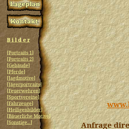
B i l d e r
[
Portraits 1
]
[
Portraits 2
]
[
Gebäude
]
[
Pferde
]
[
Jagdmotive
]
[
Jägerportraits
]
[
Feuerwehren
]
[
Sportvereine
]
www.b
[
Fahrzeuge
]
[
Heiligenbilder
]
[
Bäuerliche Motive
]
[
Sonstige...
]
Anfrage dire