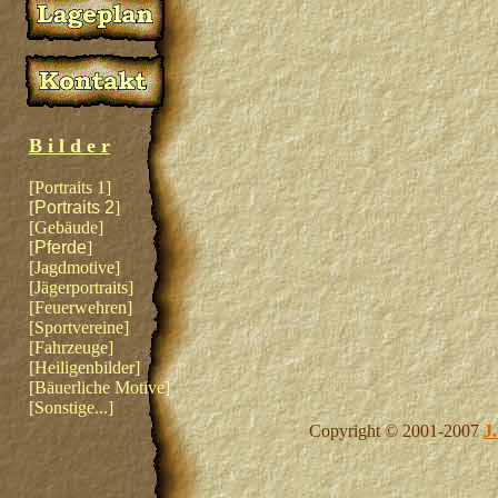
B i l d e r
[
Portraits 1
]
[
Portraits 2
]
[
Gebäude
]
[
Pferde
]
[
Jagdmotive
]
[
Jägerportraits
]
[
Feuerwehren
]
[
Sportvereine
]
[
Fahrzeuge
]
[
Heiligenbilder
]
[
Bäuerliche Motive
]
[
Sonstige...
]
Copyright © 2001-2007
J